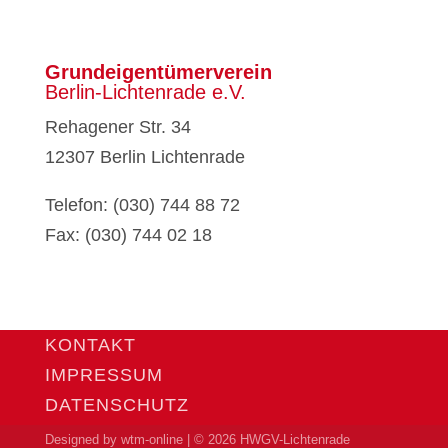
Grund­ei­gen­tü­mer­ver­ein
Ber­lin-Lich­ten­ra­de e.V.
Reha­ge­ner Str. 34
12307 Ber­lin Lich­ten­ra­de
Tele­fon: (030) 744 88 72
Fax: (030) 744 02 18
KON­TAKT
IMPRES­SUM
DATEN­SCHUTZ
Designed by
wtm-online
| © 2026 HWGV-Lichtenrade