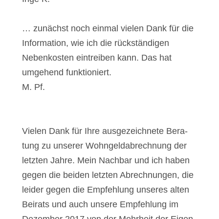
… zunächst noch ein­mal vie­len Dank für die
Infor­ma­ti­on, wie ich die rück­stän­di­gen
Neben­kos­ten ein­trei­ben kann. Das hat
umge­hend funk­tio­niert.
M. Pf.
Vie­len Dank für Ihre aus­ge­zeich­ne­te Bera­
tung zu unse­rer Wohn­geld­ab­rech­nung der
letz­ten Jah­re. Mein Nach­bar und ich haben
gegen die bei­den letz­ten Abrech­nun­gen, die
lei­der gegen die Emp­feh­lung unse­res alten
Bei­rats und auch unse­re Emp­feh­lung im