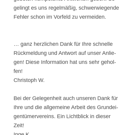
gelingt es uns regel­mä­ßig, schwer­wie­gen­de
Feh­ler schon im Vor­feld zu ver­mei­den.
… ganz herz­li­chen Dank für Ihre schnel­le
Rück­mel­dung und Ant­wort auf unser Anlie­
gen! Die­se Infor­ma­ti­on hat uns sehr gehol­
fen!
Chris­toph W.
Bei der Gele­gen­heit auch unse­ren Dank für
Ihre und die all­ge­mei­ne Arbeit des Grund­ei­
gen­tü­mer­ver­eins. Ein Licht­blick in die­ser
Zeit!
Inge K.