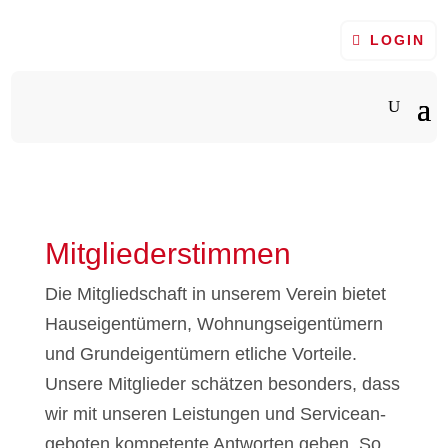
LOGIN
Mit­glie­der­stim­men
Die Mit­glied­schaft in unse­rem Ver­ein bie­tet
Haus­ei­gen­tü­mern, Woh­nungs­ei­gen­tü­mern
und Grund­ei­gen­tü­mern etli­che Vor­tei­le.
Unse­re Mitglieder schät­zen beson­ders, dass
wir mit unse­ren Leis­tun­gen und Ser­vice­an­
ge­bo­ten kom­pe­ten­te Ant­wor­ten geben. So