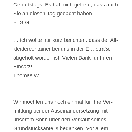
Geburts­tags. Es hat mich gefreut, dass auch
Sie an die­sen Tag gedacht haben.
B. S‑G.
… ich woll­te nur kurz berich­ten, dass der Alt­
klei­der­con­tai­ner bei uns in der E… stra­ße
abge­holt wor­den ist. Vie­len Dank für Ihren
Ein­satz!
Tho­mas W.
Wir möch­ten uns noch ein­mal für Ihre Ver­
mitt­lung bei der Aus­ein­an­der­set­zung mit
unse­rem Sohn über den Ver­kauf sei­nes
Grund­stücks­an­teils bedan­ken. Vor allem