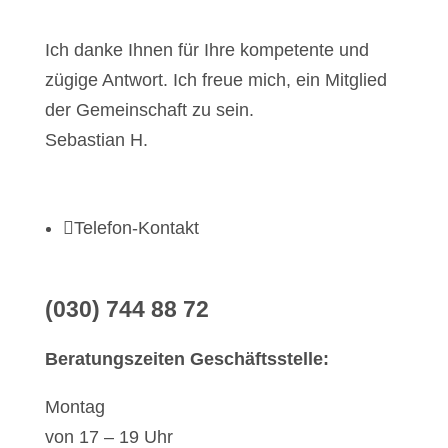
Ich dan­ke Ihnen für Ihre kom­pe­ten­te und
zügi­ge Ant­wort. Ich freue mich, ein Mit­glied
der Gemein­schaft zu sein.
Sebas­ti­an H.

Tele­fon-Kon­takt
(030) 744 88 72
Bera­tungs­zei­ten Geschäfts­stel­le:
Mon­tag
von 17 – 19 Uhr