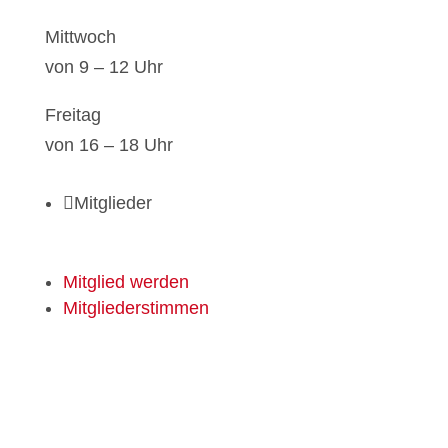
Mitt­woch
von 9 – 12 Uhr
Frei­tag
von 16 – 18 Uhr

Mitglieder
Mit­glied wer­den
Mit­glie­der­stim­men