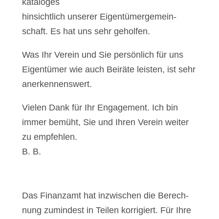
ka­ta­lo­ges
hin­sicht­lich unse­rer Eigen­tü­mer­ge­mein­
schaft. Es hat uns sehr gehol­fen.
Was Ihr Ver­ein und Sie per­sön­lich für uns
Eigen­tü­mer wie auch Bei­rä­te leis­ten, ist sehr
aner­ken­nens­wert.
Vie­len Dank für Ihr Enga­ge­ment. Ich bin
immer bemüht, Sie und Ihren Ver­ein wei­ter
zu emp­feh­len.
B. B.
Das Finanz­amt hat inzwi­schen die Berech­
nung zumin­dest in Tei­len kor­ri­giert. Für Ihre