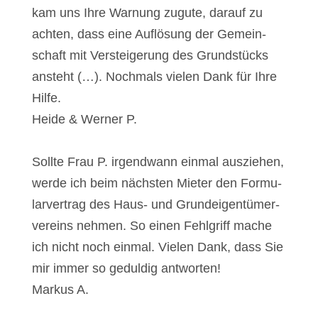
kam uns Ihre War­nung zugu­te, dar­auf zu
ach­ten, dass eine Auf­lö­sung der Gemein­
schaft mit Ver­stei­ge­rung des Grund­stücks
ansteht (…). Noch­mals vie­len Dank für Ihre
Hil­fe.
Hei­de & Wer­ner P.
Soll­te Frau P. irgend­wann ein­mal aus­zie­hen,
wer­de ich beim nächs­ten Mie­ter den For­mu­
lar­ver­trag des Haus- und Grund­ei­gen­tü­mer­
ver­eins neh­men. So einen Fehl­griff mache
ich nicht noch ein­mal. Vie­len Dank, dass Sie
mir immer so gedul­dig ant­wor­ten!
Mar­kus A.