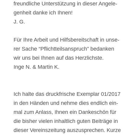
freund­li­che Unter­stüt­zung in die­ser Ange­le­
gen­heit dan­ke ich Ihnen!
J. G.
Für Ihre Arbeit und Hilfs­be­reit­schaft in unse­
rer Sache “Pflicht­teils­an­spruch” bedan­ken
wir uns bei Ihnen auf das Herz­lichs­te.
Inge N. & Mar­tin K.
Ich hal­te das druck­fri­sche Exem­plar 01/2017
in den Hän­den und neh­me dies end­lich ein­
mal zum Anlass, Ihnen ein Dan­ke­schön für
die bis­her vie­len inhalt­lich guten Bei­trä­ge in
die­ser Ver­eins­zei­tung aus­zu­spre­chen. Kur­ze