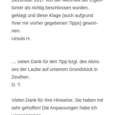
Dezem­ber 2017 von der Mehr­heit der Eigen­
tü­mer als rich­tig beschlos­sen wur­den,
geklagt und die­se Kla­ge (auch auf­grund
Ihrer mir vor­her gege­be­nen Tipps) gewon­
nen.
Ursu­la H.
… vie­len Dank für den Tipp bzgl. des Abris­
ses der Lau­be auf unse­rem Grund­stück in
Zeu­then .
D. T.
Vie­len Dank für Ihre Hin­wei­se. Sie haben mir
sehr gehol­fen! Die Anpas­sun­gen habe ich