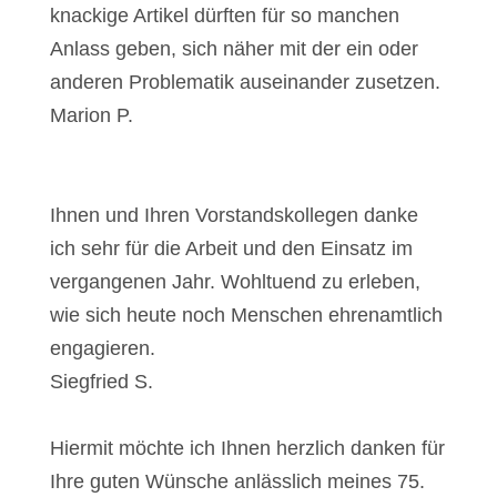
kna­cki­ge Arti­kel dürf­ten für so man­chen
Anlass geben, sich näher mit der ein oder
ande­ren Pro­ble­ma­tik aus­ein­an­der zuset­zen.
Mari­on P.
Ihnen und Ihren Vor­stands­kol­le­gen dan­ke
ich sehr für die Arbeit und den Ein­satz im
ver­gan­ge­nen Jahr. Wohl­tu­end zu erle­ben,
wie sich heu­te noch Men­schen ehren­amt­lich
enga­gie­ren.
Sieg­fried S.
Hier­mit möch­te ich Ihnen herz­lich dan­ken für
Ihre guten Wün­sche anläss­lich mei­nes 75.