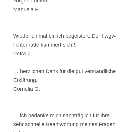
vor­ge­nom­men…
Manue­la P.
Wie­der ein­mal bin ich begeis­tert. Der hwgv-
lich­ten­ra­de küm­mert sich!!!
Petra Z.
… herz­li­chen Dank für die gut ver­ständ­li­che
Erklä­rung.
Cor­ne­lia G.
… ich bedan­ke mich nach­träg­lich für Ihre
sehr schnel­le Beant­wor­tung mei­nes Fra­gen­