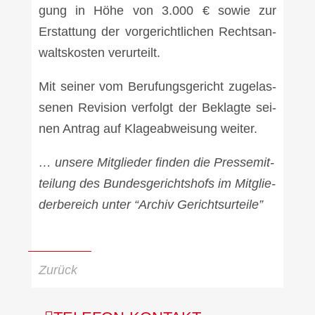
gung in Höhe von 3.000 € sowie zur
Erstat­tung der vor­ge­richt­li­chen Rechts­an­
walts­kos­ten ver­ur­teilt.
Mit sei­ner vom Beru­fungs­ge­richt zuge­las­
se­nen Revi­si­on ver­folgt der Beklag­te sei­
nen Antrag auf Kla­ge­ab­wei­sung wei­ter.
… unse­re Mitglieder fin­den die Pres­se­mit­
tei­lung des Bun­des­ge­richts­hofs im Mit­glie­
der­be­reich unter “Archiv Gerichts­ur­tei­le”
Zurück