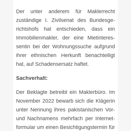
Der unter ande­rem für Mak­ler­recht
zustän­di­ge I. Zivil­se­nat des Bun­des­ge­
richts­hofs hat ent­schie­den, dass ein
Immo­bi­li­en­mak­ler, der eine Miet­in­ter­es­
sen­tin bei der Woh­nungs­su­che auf­grund
ihrer eth­ni­schen Her­kunft benach­tei­ligt
hat, auf Scha­dens­er­satz haf­tet.
Sach­ver­halt:
Der Beklag­te betreibt ein Mak­ler­bü­ro. Im
Novem­ber 2022 bewarb sich die Klä­ge­rin
unter Nen­nung ihres paki­sta­ni­schen Vor-
und Nach­na­mens mehr­fach per Inter­net­
for­mu­lar um einen Besich­ti­gungs­ter­min für