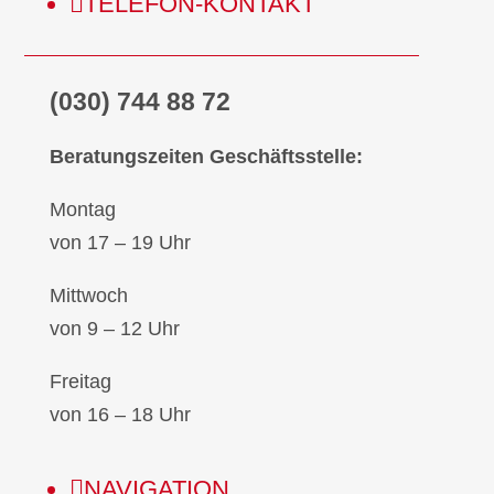

TELE­FON-KON­TAKT
(030) 744 88 72
Bera­tungs­zei­ten Geschäfts­stel­le:
Mon­tag
von 17 – 19 Uhr
Mitt­woch
von 9 – 12 Uhr
Frei­tag
von 16 – 18 Uhr

NAVI­GA­TI­ON