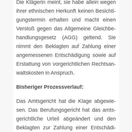
Die Klä­ge­rin meint, sie habe allein wegen
ihrer eth­ni­schen Her­kunft kei­nen Besich­ti­
gungs­ter­min erhal­ten und macht einen
Ver­stoß gegen das All­ge­mei­ne Gleich­be­
hand­lungs­ge­setz (AGG) gel­tend. Sie
nimmt den Beklag­ten auf Zah­lung einer
ange­mes­se­nen Ent­schä­di­gung sowie auf
Erstat­tung von vor­ge­richt­li­chen Rechts­an­
walts­kos­ten in Anspruch.
Bis­he­ri­ger Pro­zess­ver­lauf:
Das Amts­ge­richt hat die Kla­ge abge­wie­
sen. Das Beru­fungs­ge­richt hat das amts­
ge­richt­li­che Urteil abge­än­dert und den
Beklag­ten zur Zah­lung einer Ent­schä­di­