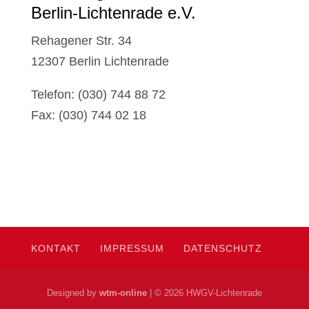
Ber­lin-Lich­ten­ra­de e.V.
Reha­ge­ner Str. 34
12307 Ber­lin Lich­ten­ra­de
Tele­fon: (030) 744 88 72
Fax: (030) 744 02 18
KON­TAKT
IMPRES­SUM
DATEN­SCHUTZ
Designed by
wtm-online
| © 2026 HWGV-Lichtenrade