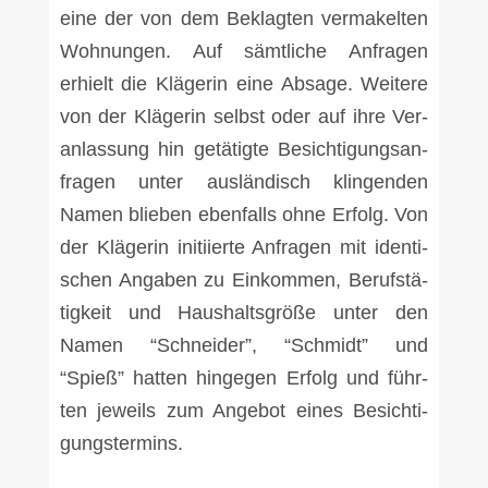
eine der von dem Beklag­ten ver­ma­kel­ten
Woh­nun­gen. Auf sämt­li­che Anfra­gen
erhielt die Klä­ge­rin eine Absa­ge. Wei­te­re
von der Klä­ge­rin selbst oder auf ihre Ver­
an­las­sung hin getä­tig­te Besich­ti­gungs­an­
fra­gen unter aus­län­disch klin­gen­den
Namen blie­ben eben­falls ohne Erfolg. Von
der Klä­ge­rin initi­ier­te Anfra­gen mit iden­ti­
schen Anga­ben zu Ein­kom­men, Berufs­tä­
tig­keit und Haus­halts­grö­ße unter den
Namen “Schnei­der”, “Schmidt” und
“Spieß” hat­ten hin­ge­gen Erfolg und führ­
ten jeweils zum Ange­bot eines Besich­ti­
gungs­ter­mins.