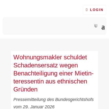
LOGIN
Woh­nungs­mak­ler schul­det
Scha­dens­er­satz wegen
Benach­tei­li­gung einer Miet­in­
ter­es­sen­tin aus eth­ni­schen
Grün­den
Pres­se­mit­tei­lung des Bun­des­ge­richts­hofs
vom 29. Janu­ar 2026