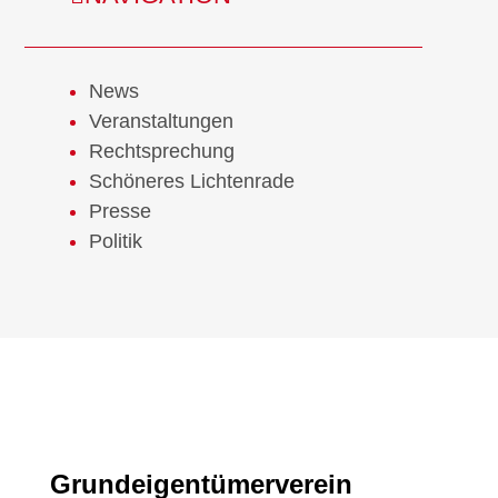
News
Ver­an­stal­tun­gen
Recht­spre­chung
Schö­ne­res Lich­ten­ra­de
Pres­se
Poli­tik
Grund­ei­gen­tü­mer­ver­ein